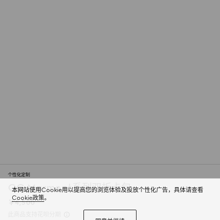
个性化定制
GG Marmont系列双折卡包
本网站使用Cookie用以提高您的浏览体验及投放个性化广告，具体请查看
Cookie政策
。
￥4,500
此商品支持花呗分期