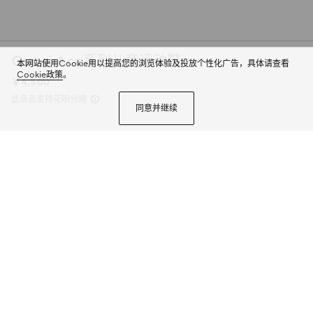
Gucci Ace系列儿童运动鞋
本网站使用Cookie用以提高您的浏览体验及投放个性化广告，具体请查看
Cookie政策
。
￥4,500
此商品支持花呗分期
同意并继续
品牌童装系列以经典材质、精湛工艺与清新色调焕新诠释标志性图案。这款
Gucci Ace系列儿童运动鞋甄选GG Supreme打造，精心缀饰MR.MEN™
LITTLE MISS™品牌角色的插画作品。
商品详情
颜色
米色和蓝色GG Supreme
4个选项
尺码
选择合适的尺码