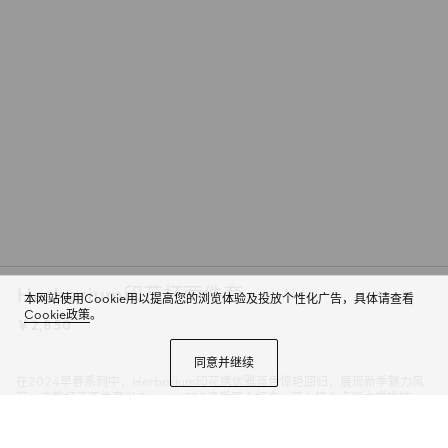
Herbarium印花杯两件套
本网站使用Cookie用以提高您的浏览体验及投放个性化广告，具体请查看
Cookie政策
。
￥2,850
同意并继续
在2024早春系列中，Herbarium印花携优雅蓝色惊艳回归，展现新季魅力风
范。这款杯子两件套以Ginori 1735瓷质匠心打造，其上精心点缀由樱桃枝
条、叶片和花朵组成的Toile de Jouy图案，灵感源自复古织物。这款商品可搭
配同款单品，组成成套餐具。
商品详情