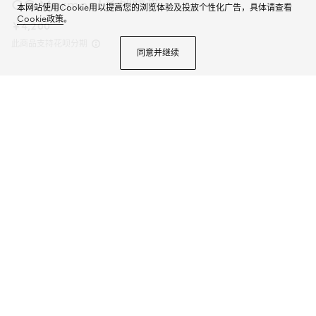
GG Marmont系列腰带
本网站使用Cookie用以提高您的浏览体验及投放个性化广告，具体请查看
Cookie政策
。
￥4,200
此商品支持花呗分期
同意并继续
这款日常腰带是2025早秋系列的一款力作。这款腰带从品牌传承中撷取灵感，
以光面牛皮革匠心打造，搭配浅金色调双G造型腰带扣，展现品牌格调。
商品详情
颜色
棕色牛皮革
3个选项
尺码
选择合适的尺码
查找有货门店
选择标准配送，免运费
；支持门店自提