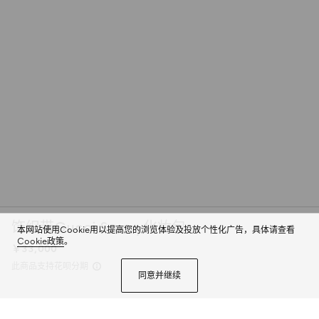
饰织带Gucci Savoy化妆包
本网站使用Cookie用以提高您的浏览体验及投放个性化广告，具体请查看
Cookie政策
。
￥33,000
此商品支持花呗分期
同意并继续
古驰《Aria-时尚咏叹调》系列焕新演绎复古单品，这款化妆包融合品牌字母交
织图案和条纹织带元素，诠释品牌经典。提手设计搭配夹扣和可拆卸皮革肩