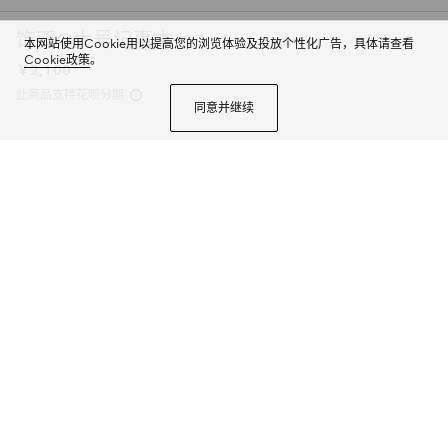
饰双G大号记事本
本网站使用Cookie用以提高您的浏览体验及投放个性化广告，具体请查看
Cookie政策
。
￥2,100
此商品支持花呗分期
同意并继续
作为文具系列的一大力作，这款大号记事本匠心缀饰GG图案，让人联想起怀旧
老课本。这款记事本缀饰双G和条纹织带两大典藏细节，是Gucci历久弥坚美学
理念的典范之作。
商品详情
颜色
米色和乌木色GG Supreme帆布
3个选项
微信快捷支付
加入购物袋