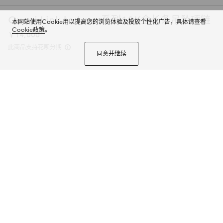
Gucci Link to Love系列18K金长条吊坠项链
本网站使用Cookie用以提高您的浏览体验及投放个性化广告，具体请查看
Cookie政策
。
￥14,000
此商品支持花呗分期
同意并继续
Gucci Link to Love系列运用象征爱情的全新符号元素大胆探索现代浪漫情
怀。该系列将深浅不一的金色调及各种效果交相糅合，融合了男女性别界限。
每一件单品都可以叠搭其他款式佩戴，突显个性品味和魅力。这款黄色18K金
项链的长条吊坠上饰有精致的“Gucci”刻花。
商品详情
颜色
黄色18K金
2个选项
微信快捷支付
加入购物袋