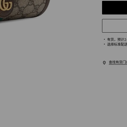
有货，
预计
选择标准配
查找有货门