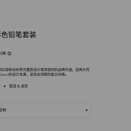
彩色铅笔套装
分期
和红绿条纹织带为整款设计增添强烈的品牌内涵。这两大符
Gucci的设计本源，呈现出浓郁的复古风格。
配送 & 退货
定制