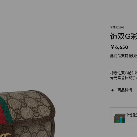
个性化定制
饰双G
￥6,650
此商品支持花呗
标志性双G配件
号元素皆体现了
商品详情
个性化