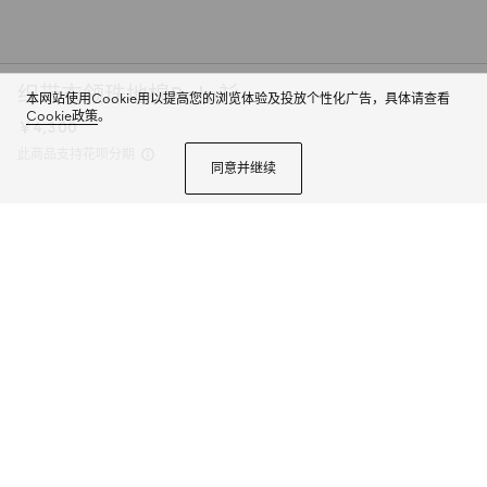
织带衣领珠地棉Polo衫
本网站使用Cookie用以提高您的浏览体验及投放个性化广告，具体请查看
Cookie政策
。
￥4,300
此商品支持花呗分期
同意并继续
这款单品出自Gucci Lido系列，设计灵感源自意大利海岸的夏日风情和海滩俱
乐部。这款珠地棉Polo衫在衣领位置融入品牌标志性红绿织带元素，打造令人
耳目一新的设计。精致双G刺绣为整款设计注入低调的品牌标识内涵。学院风
元素依然是品牌设计美学的重要载体。
商品详情
颜色
黑色
2个选项
尺码
选择合适的尺码