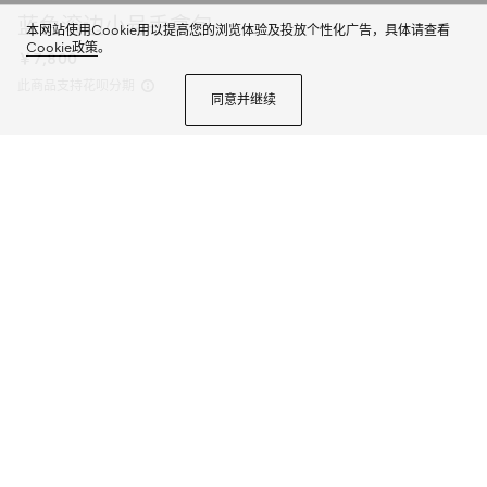
蓝色滚边小号手拿包
本网站使用Cookie用以提高您的浏览体验及投放个性化广告，具体请查看
Cookie政策
。
￥7,800
此商品支持花呗分期
同意并继续
这款手拿包是2025早秋系列的一款力作。此单品以GG Supreme帆布匠心打
造，配以撞色皮革滚边，缀饰陶瓷效果GG细节。
商品详情
颜色
黑色GG Supreme帆布
3个选项
微信快捷支付
加入购物袋