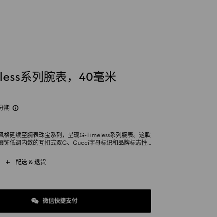
eless系列腕表，40毫米
分期
格延续至腕表珠宝系列，呈现G-Timeless系列腕表。这款
缀饰低调内敛的互扣式双G、Gucci字母标识和品牌标志性
型格。这款配饰采用精钢表链，并配有小秒针显示窗。
配送 & 退货
微信快捷支付