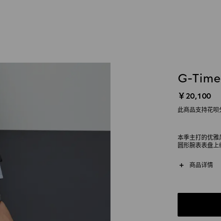
G-Tim
￥20,100
此商品支持花呗
本季主打的优雅风
圆形腕表表盘上
图案，诠释时尚
商品详情