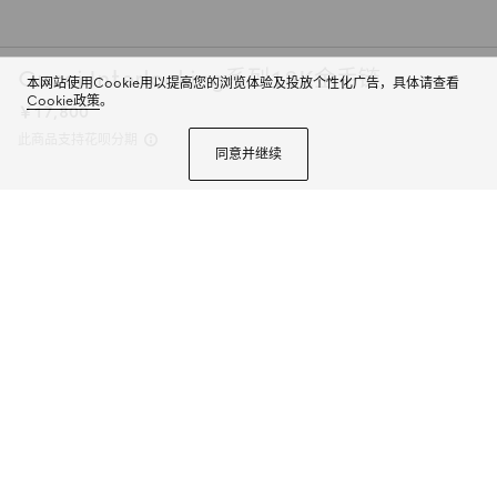
Gucci Interlocking系列18K金手链
本网站使用Cookie用以提高您的浏览体验及投放个性化广告，具体请查看
Cookie政策
。
￥17,800
此商品支持花呗分期
同意并继续
2024早秋系列优雅诠释互扣式双G标识。珍稀黑色玛瑙石搭配18K金，缀饰闪
亮钻石。这款手链可与同系列其他配饰搭配穿戴。
商品详情
颜色
黄色18K金
2个选项
尺码
选择合适的尺码