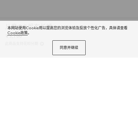
儿童GG帆布长裤
本网站使用Cookie用以提高您的浏览体验及投放个性化广告，具体请查看
Cookie政策
。
￥5,700
此商品支持花呗分期
同意并继续
品牌名称和标识巧妙融入印花和刺绣等丰富细节，匠心诠释2024早秋系列成衣
与配饰。这款简洁利落的长裤以米色和蓝色GG帆布匠心打造，配以可调节内部
腰头，增添舒适穿着体验。
商品详情
颜色
米色和蓝色
2个选项
尺码
选择合适的尺码