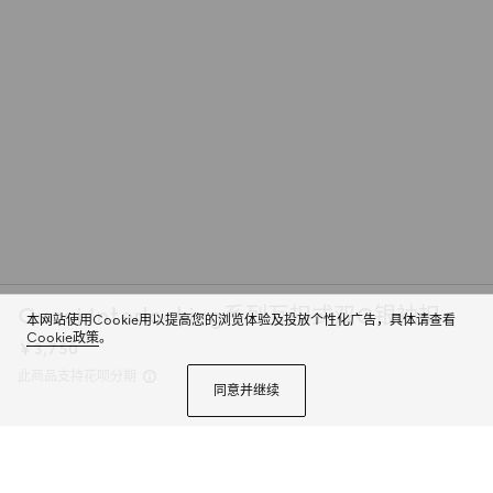
Gucci Interlocking系列互扣式双G银袖扣
本网站使用Cookie用以提高您的浏览体验及投放个性化广告，具体请查看
Cookie政策
。
￥3,750
此商品支持花呗分期
同意并继续
这对银925袖扣巧妙融合互扣式双G图案和织纹边缘。
商品详情