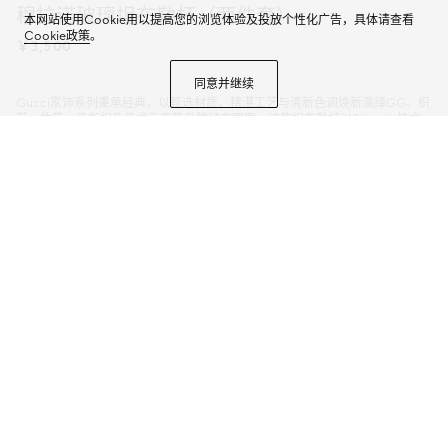
穆拉诺玻璃坦布勒杯（两件套）
本网站使用Cookie用以提高您的浏览体验及投放个性化广告，具体请查看
Cookie政策
。
￥3,500
同意并继续
Gucci家饰系列秉承经典，以甄选材质、精湛工艺与清新色调焕新演绎GG、织
带、竹节、马衔扣及马术元素等品牌经典图案。这款坦布勒杯以Rigadin技术
打造穆拉诺玻璃，匠心缀饰Gucci标识激光印花。
商品详情
颜色
绿色
6个选项
微信快捷支付
加入购物袋
有货，
预计24小时内发货，以实际发货时间为准