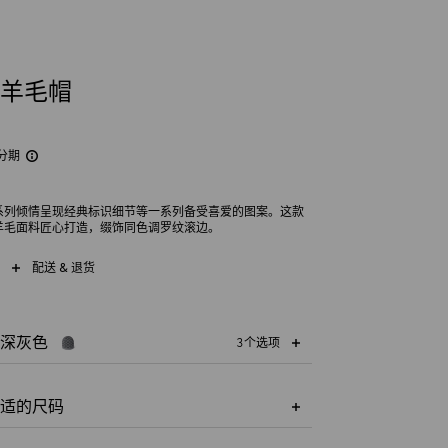
G羊毛帽
分期
童系列倾情呈现经典标识细节等一系列备受喜爱的图案。这款
羊毛面料匠心打造，缀饰同色调罗纹滚边。
配送 & 退货
深灰色
3个选项
适的尺码