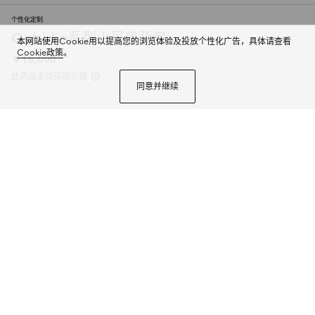
个性化定制
Ophidia系列小号肩背包
本网站使用Cookie用以提高您的浏览体验及投放个性化广告，具体请查看
Cookie政策
。
￥16,000
此商品支持花呗分期
同意并继续
Ophidia系列亮眼呈献新颖廓形与功能，以标志性米色和棕色配色匠心演绎，
缔就质地柔软的创新包袋单品。
商品详情
个性化定制
微信快捷支付