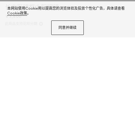
长方形镜框太阳眼镜
本网站使用Cookie用以提高您的浏览体验及投放个性化广告，具体请查看
Cookie政策
。
￥3,800
此商品支持花呗分期
同意并继续
2025早秋眼镜系列将品牌典藏设计中的别致廓形与现代精髓巧妙糅为一体。这
款长方形镜框太阳眼镜以银色调金属打造，匠心融蕴镂空Gucci标识。
商品详情
颜色
银色
2个选项
微信快捷支付
加入购物袋