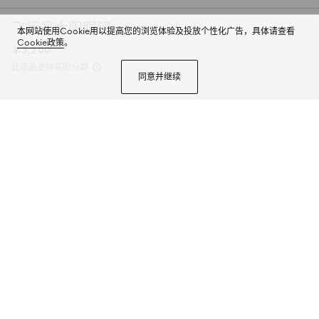
飞行员太阳眼镜
本网站使用Cookie用以提高您的浏览体验及投放个性化广告，具体请查看
Cookie政策
。
￥3,200
此商品支持花呗分期
同意并继续
2025早秋眼镜系列呈现时尚廓形，配以缀饰标志性条纹织带的镜腿。这款飞行
员镜框太阳眼镜以银色调金属打造，配以饰织带细节和Gucci标识刻花的金属
铭牌。
商品详情
颜色
银色
4个选项
微信快捷支付
加入购物袋