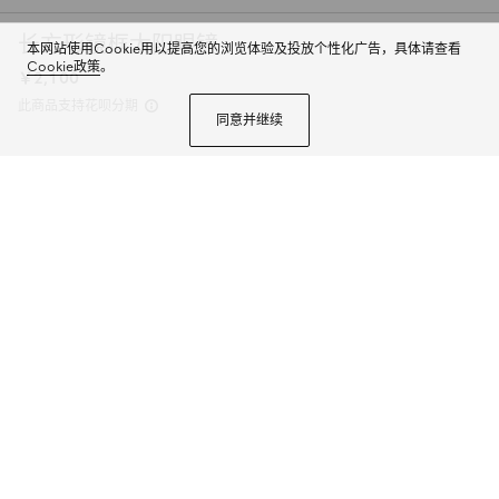
长方形镜框太阳眼镜
本网站使用Cookie用以提高您的浏览体验及投放个性化广告，具体请查看
Cookie政策
。
￥2,100
此商品支持花呗分期
同意并继续
2025早秋眼镜系列呈现时尚廓形，配以缀饰标志性条纹织带的镜腿。这款长方
形镜框太阳眼镜以深玳瑁色注塑材质打造，匠心缀饰织带细节和Gucci标识刻
花细节。
商品详情
颜色
深玳瑁色
2个选项
微信快捷支付
加入购物袋