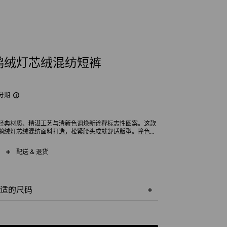
鹅绒灯芯绒混纺短裤
分期
经典材质、精湛工艺与清新色调焕新诠释标志性图案。这款
鹅绒灯芯绒混纺面料打造，松紧腰头成就舒适版型。撞色织
个廓形更臻完满。
配送 & 退货
适的尺码