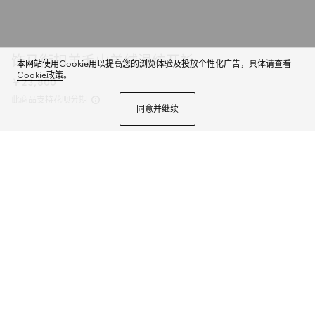
饰马衔扣羊毛山羊绒混纺开衫
本网站使用Cookie用以提高您的浏览体验及投放个性化广告，具体请查看
Cookie政策
。
￥23,800
此商品支持花呗分期
同意并继续
作为本季主打廓形，这款开衫式夹克堪称亮眼之作。既宜内搭撞色上衣，也可
搭配迷你裙，打造谐美悦目的比列。这款开衫甄选羊毛山羊绒混纺面料打造，
精心缀饰马衔扣细节。
商品详情
颜色
白色
2个选项
尺码
选择合适的尺码