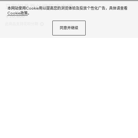
马衔扣桑蚕丝提花连衣裙
本网站使用Cookie用以提高您的浏览体验及投放个性化广告，具体请查看
Cookie政策
。
￥20,600
此商品支持花呗分期
同意并继续
2026早春系列女士成衣致意Gucci时尚造型，以混色搭配趣致糅合品牌典藏元
素与佛罗伦萨传承意蕴，呈现简洁风格与极繁设计等多元单品。这款连衣裙甄
选马衔扣桑蚕丝提花面料打造，配有自系式领结。
商品详情
尺码
选择合适的尺码
微信快捷支付
加入购物袋