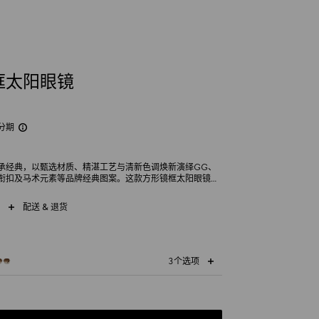
框太阳眼镜
分期
承经典，以甄选材质、精湛工艺与清新色调焕新演绎GG、
衔扣及马术元素等品牌经典图案。这款方形镜框太阳眼镜以
，配以饰马衔扣细节的镜腿。
配送 & 退货
3个选项