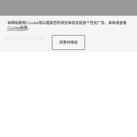
GG棉质牛仔提花衬衫
本网站使用Cookie用以提高您的浏览体验及投放个性化广告，具体请查看
Cookie政策
。
￥13,900
此商品支持花呗分期
同意并继续
隆重推出2026春夏系列。这款款式出自La Famiglia系列，以鲜明个性与美学
态度诠释品牌设计元素。这款衬衫以水洗认证GG棉牛仔提花面料呈现。
商品详情
颜色
蓝色
3个选项
尺码
选择合适的尺码