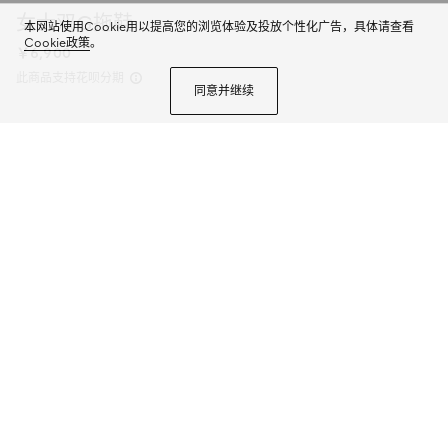
女士双G拖鞋
本网站使用Cookie用以提高您的浏览体验及投放个性化广告，具体请查看
Cookie政策
。
￥6,900
此商品支持花呗分期
同意并继续
Generation Gucci古驰世代系列深入探索品牌的典藏元素，将不同世代的设计
融合为统一的美学叙事。这款厚底凉拖完美融合了品牌两大标志性元素：双G
造型配件和GG帆布，呈现出经典不过时的风格与日常百搭的多功能性。
商品详情
尺码
选择合适的尺码
微信快捷支付
加入购物袋