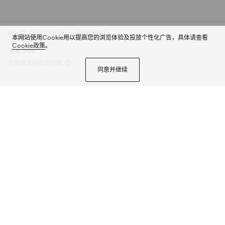
饰条纹织带GG棒球帽
本网站使用Cookie用以提高您的浏览体验及投放个性化广告，具体请查看
Cookie政策
。
￥4,500
此商品支持花呗分期
同意并继续
标志性元素在最新系列中持续通过创意视角被重新演绎。这款棒球帽采用GG帆
布打造，饰有红绿条纹织带。
商品详情
颜色
沙色和深棕色
2个选项
尺码
选择合适的尺码