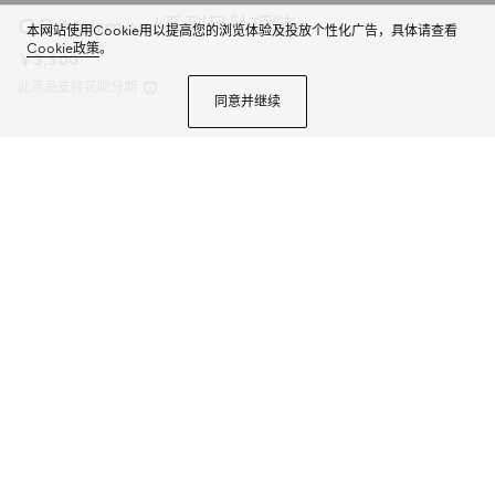
GG Marmont系列吊坠项链
本网站使用Cookie用以提高您的浏览体验及投放个性化广告，具体请查看
Cookie政策
。
￥3,500
此商品支持花呗分期
同意并继续
Generation Gucci古驰世代系列深入探索品牌的典藏元素，将不同世代的设计
融合为统一的美学叙事。标志性的双G以圆形镂空设计点缀时装珠宝款式。
商品详情
颜色
钯金色调黄铜
2个选项
微信快捷支付
加入购物袋