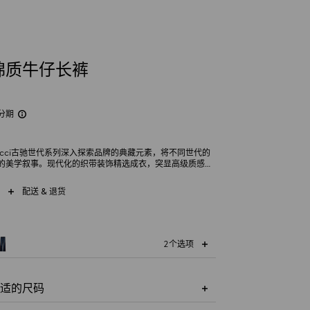
棉质牛仔长裤
分期
on Gucci古驰世代系列深入探索品牌的典藏元素，将不同世代的
的美学叙事。现代化的织带装饰精选成衣，突显高级质感和
低腰裤由水洗认证棉质牛仔布制成，正面和侧面的织带嵌件
口袋为其设计定下基调。
配送 & 退货
2个选项
适的尺码