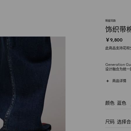
明星同款
饰织带
￥9,800
此商品支持花呗
Generati
设计融合为统一
当代细节。这款
与极简化的贴边
商品详情
颜色
蓝色
尺码
选择合