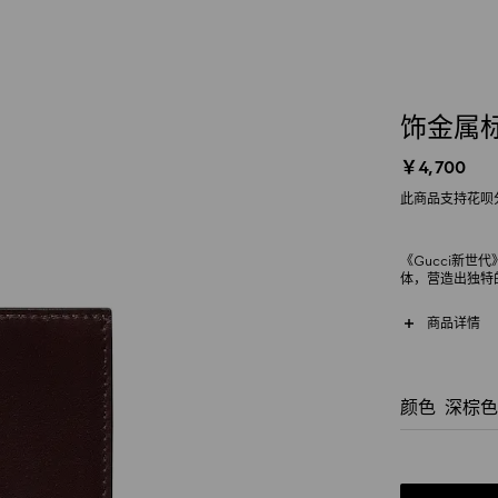
饰金属
￥4,700
此商品支持花呗
《Gucci新
体，营造出独特
标牌，内部采用
商品详情
颜色
深棕色