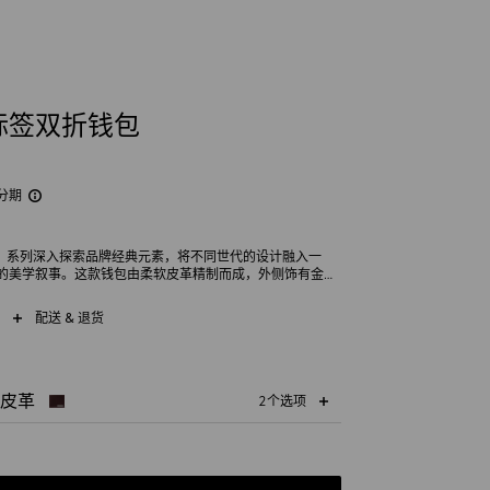
标签双折钱包
分期
世代》系列深入探索品牌经典元素，将不同世代的设计融入一
的美学叙事。这款钱包由柔软皮革精制而成，外侧饰有金属
GG涂层面料，令人耳目一新。
配送 & 退货
皮革
2个选项