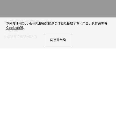
水洗棉质织带渔夫帽
本网站使用Cookie用以提高您的浏览体验及投放个性化广告，具体请查看
Cookie政策
。
￥4,700
此商品支持花呗分期
同意并继续
Generation Gucci 深入探索品牌的典藏元素，将不同世代的设计融合成一种
美学叙事。渔夫帽呈现全新比例，包括象征性细节，如这款款式上超宽的织
带。
商品详情
颜色
黑色GG图案帆布
2个选项
尺码
选择合适的尺码