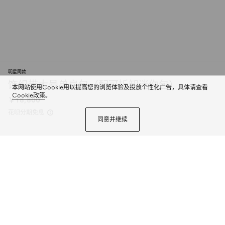
明星同款
饰织带大号单肩包（配可拆卸迷你包）
本网站使用Cookie用以提高您的浏览体验及投放个性化广告，具体请查看
Cookie政策
。
￥18,800
花呗分期免息
同意并继续
Generation Gucci古驰世代系列深入探索品牌的典藏元素，将不同世代的设计
融合为统一的美学叙事。全新单肩包，兼具多功能与精致感，可斜挎或肩背。
可拆卸迷你包可收纳AirPods及小件物品，增添实用而灵动的细节。
商品详情
个性化定制