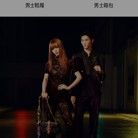
男士鞋履
男士箱包