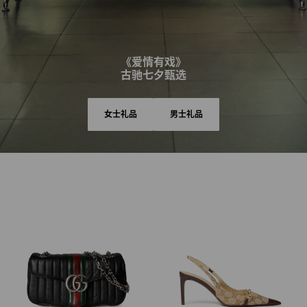
《爱情有戏》
古驰七夕甄选
女士礼品
男士礼品