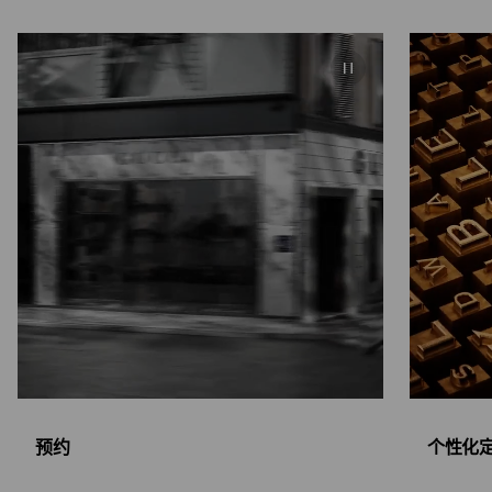
预约
个性化