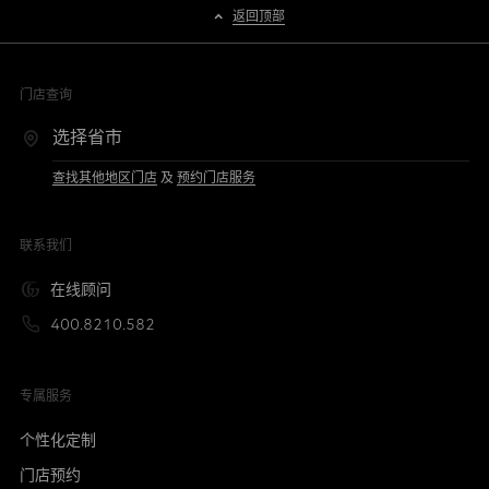
返回顶部
门店查询
查找其他地区门店
及
预约门店服务
联系我们
在线顾问
400.8210.582
专属服务
个性化定制
门店预约