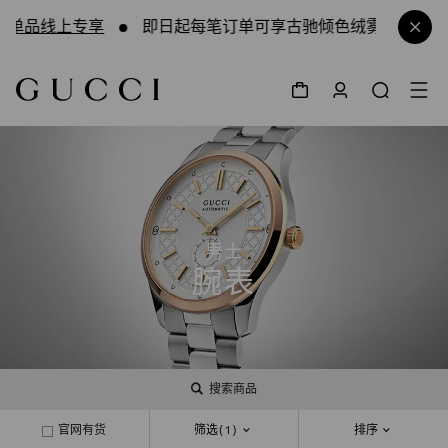
全新单品线上专享
即日起每笔订单可享古驰倾色绒雾唇膏体验装1
男士
腕表
搜索商品
官网有货
筛选
(1)
排序