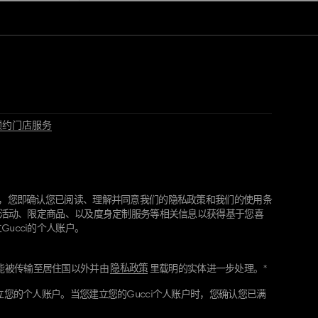
预约门店服务
"，您即确认您已阅读、理解并同意我们的隐私政策和我们的使用条
最新活动、限定商品、以及度身定制服务等相关信息以获得基于您喜
ucci的个人账户。
户，这将允许Gucci带给您个人化和度身定制的体验，提供您所要求
隐私政策
能被传输至居住国以外并由
里载明的实体进一步处理。*
并与您联络。所有您的个人信息将存储，使用及共享至您的Gucci个
息将包含我们、我们的零售商或其他商业伙伴向您获取的数据。由
立您的个人账户。当您建立您的Gucci个人账户时，您确认您已满
能会将您的个人信息安全地与分布在世界各地的本集团公司以及我
。我们会采用安全措施以保护您的个人信息。我们可以通过任何您