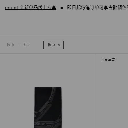
rmont 全新单品线上专享
即日起每笔订单可享古驰倾色绒雾唇
围巾
·
围巾
围巾
专享款
专享款