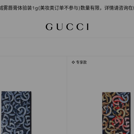
膏体验装1g(美妆类订单不参与)数量有限，详情请咨询在线顾问
专享款
专享款