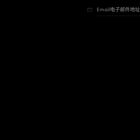
提供给我们的联系方式来联
Email电子邮件地址
隐私权相关法规赋予您多项
或限制我们处理或传送您个
回同意或删除个人帐户。关
进一步的信息：privacy@guc