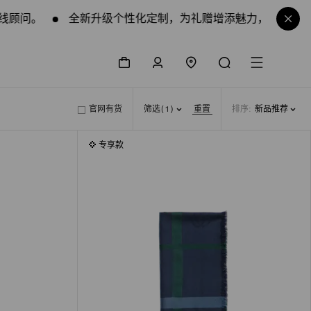
。
全新升级个性化定制，为礼赠增添魅力，详情请咨询在
购物袋
登录/注册
门店查询
搜索
菜单
官网有货
筛选
(1)
重置
排序
:
新品推荐
专享款
专享款