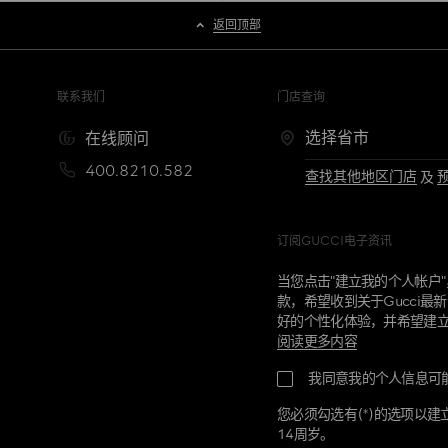
返回顶部
联系我们
门店查询
在线顾问
400.8210.582
查找其他地区门店
及
订阅GUCCI电子资讯
当您点击"建立我的个人帐户
款，希望收到关于Gucci
好的个性化体验，并希望建立G
阅读更多内容
您即将在Gucci建立个人帐
我同意我的个人信息可
的Gucci产品、服务及信息
人帐户。您个人帐户中的信
您必须勾选有(*)的选项以建
于我们是跨国企业，我们可
14周岁。
们认可的合作伙伴进行共享