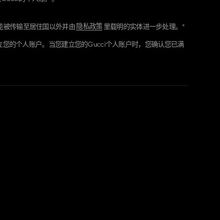
户，这将允许Gucci带给您个人化和度身定制的体验，提供您所要求
隐私政策
能被传输至居住国以外并由
里载明的实体进一步处理。*
并与您联络。所有您的个人信息将存储，使用及共享至您的Gucci个
息将包含我们、我们的零售商或其他商业伙伴向您获取的数据。由
立您的个人账户。当您建立您的Gucci个人账户时，您确认您已满
能会将您的个人信息安全地与分布在世界各地的本集团公司以及我
。我们会采用安全措施以保护您的个人信息。我们可以通过任何您
系您。
权利。您可以向我们要求取得、删除、修改或更正您的个人信息，
人信息的权利。您亦可向相关监管机构提出申诉，或于任何时候撤
于我们的隐私权实践及您的权利，您可以通过电子邮件与我们取得
ci.com。