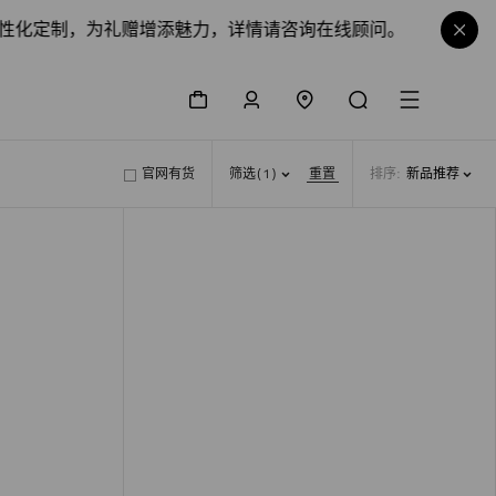
化定制，为礼赠增添魅力，详情请咨询在线顾问。
探索
女
购物袋
登录/注册
门店查询
搜索
菜单
官网有货
筛选
(1)
重置
排序
:
新品推荐