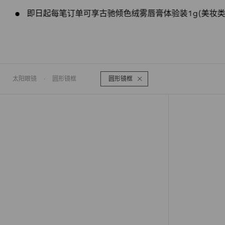
即日起每笔订单可享古驰倾色绒雾唇膏体验装1g(美妆类
太阳眼镜
·
圆形镜框
圆形镜框