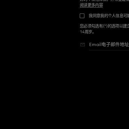
阅读更多内容
您即将在Gucci建立个人帐
我同意我的个人信息可
的Gucci产品、服务及信息
人帐户。您个人帐户中的信
您必须勾选有(*)的选项以建
于我们是跨国企业，我们可
14周岁。
们认可的合作伙伴进行共享
提供给我们的联系方式来联
Email电子邮件地址
隐私权相关法规赋予您多项
或限制我们处理或传送您个
回同意或删除个人帐户。关
进一步的信息：privacy@guc