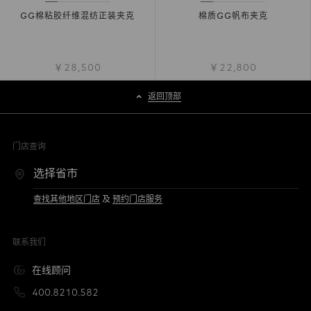
GG棉粘胶纤维混纺正装夹克
棉质GG帆布夹克
￥28,500
￥22,800
返回顶部
门店查询
查找其他地区门店
及
预约门店服务
联系我们
在线顾问
400.8210.582