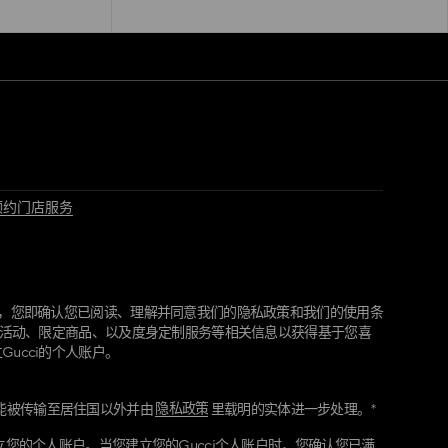
预约门店服务
"，您即确认您已阅读、理解并同意我们的隐私政策和我们的使用条
最新活动、限定商品、以及度身定制服务等相关信息以获得基于您喜
ucci的个人账户。
户，这将允许Gucci带给您个人化和度身定制的体验，提供您所要求
隐私政策
能被传输至居住国以外并由
里载明的实体进一步处理。*
并与您联络。所有您的个人信息将存储，使用及共享至您的Gucci个
息将包含我们、我们的零售商或其他商业伙伴向您获取的数据。由
立您的个人账户。当您建立您的Gucci个人账户时，您确认您已满