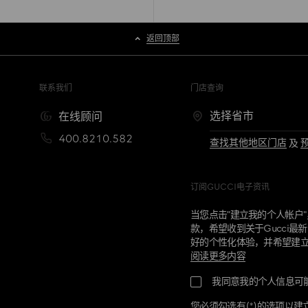
返回顶部
联系我们
门店查询
在线顾问
400.8210.582
查找其他地区门店
及
订阅GUCCI电子资讯
当您点击"建立我的个人帐户
款，希望收到关于Gucci
好的个性化体验，并希望建立G
阅读更多内容
您即将在Gucci建立个人帐
我同意我的个人信息可
的Gucci产品、服务及信息
人帐户。您个人帐户中的信
您必须勾选有(*)的选项以建