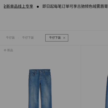
t 全新单品线上专享
即日起每笔订单可享古驰倾色绒雾唇膏体验
牛仔装
·
牛仔下装
牛仔下装
新品
新品