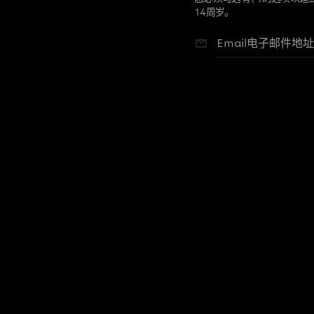
于我们是跨国企业，我们可
14周岁。
们认可的合作伙伴进行共享
提供给我们的联系方式来联
Email电子邮件地址
隐私权相关法规赋予您多项
或限制我们处理或传送您个
回同意或删除个人帐户。关
进一步的信息：privacy@guc