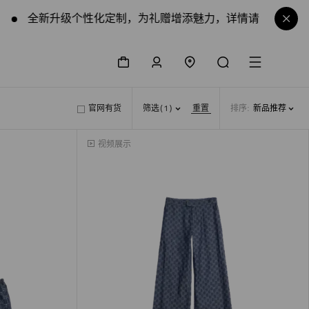
全新升级个性化定制，为礼赠增添魅力，详情请咨询在线顾问
购物袋
登录/注册
门店查询
搜索
菜单
官网有货
筛选
(1)
重置
排序
:
新品推荐
视频展示
视频展示