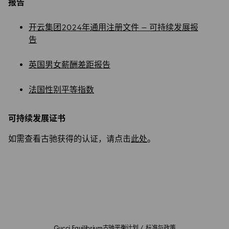
报告
开云集团2024年通用注册文件 – 可持续发展报
告
英国男女薪酬差距报告
法国性别平等指数
可持续发展证书
如需查看古驰获得的认证，请点击
此处
。
Gucci Equilibrium古驰平衡计划
/
标准与政策