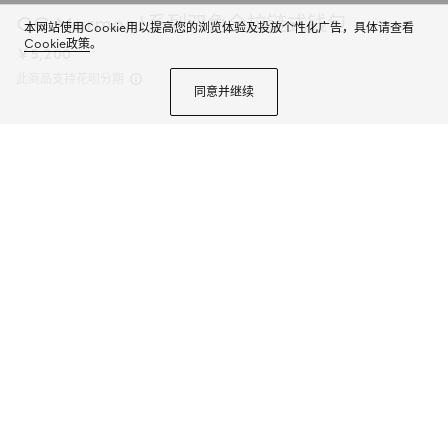
GG Marmont系列双色全拉链式钱包
本网站使用Cookie用以提高您的浏览体验及投放个性化广告，具体请查看
Cookie政策
。
￥5,200
此商品支持花呗分期
同意并继续
GG Marmont小皮具系列以现代廓形生动演绎多种材质与色彩的巧妙融合。这
款全拉链式钱包以两种不同色调牛皮革匠心打造，精巧点缀典藏双G标识。
商品详情
颜色
黑色和红色牛皮革
2个选项
微信快捷支付
加入购物袋