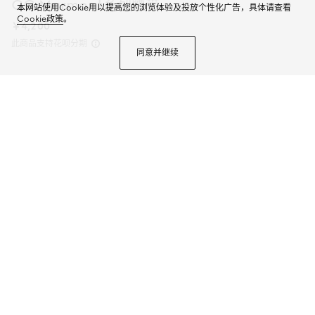
GG Marmont系列腰带
本网站使用Cookie用以提高您的浏览体验及投放个性化广告，具体请查看
Cookie政策
。
￥4,200
此商品支持花呗分期
同意并继续
这款日常腰带是2025早秋系列的一款力作。这款腰带从品牌传承中撷取灵感，
以光面牛皮革匠心打造，搭配浅金色调双G造型腰带扣，展现品牌格调。
商品详情
颜色
棕色牛皮革
3个选项
尺码
选择合适的尺码
查找有货门店
选择标准配送，免运费
；支持门店自提