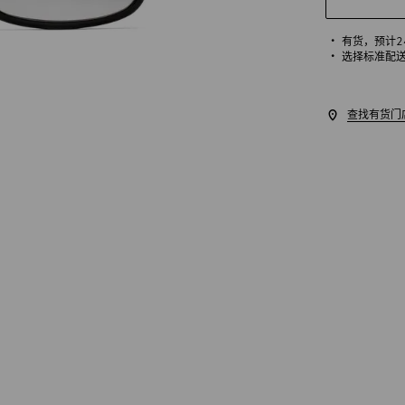
有货，
预计
选择标准配
查找有货门