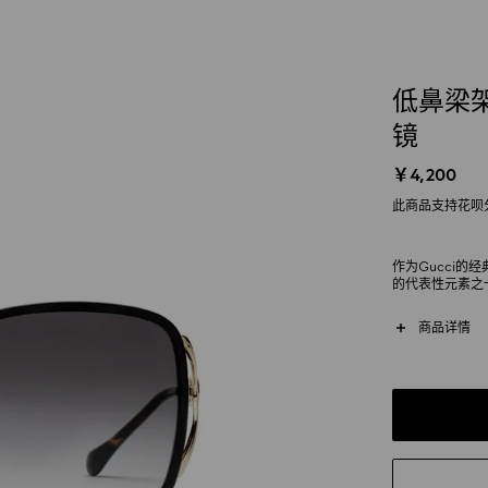
低鼻梁
镜
￥4,200
此商品支持花呗
作为Gucci
的代表性元素之
镜框和叉形结构
节令整款设计倍
商品详情