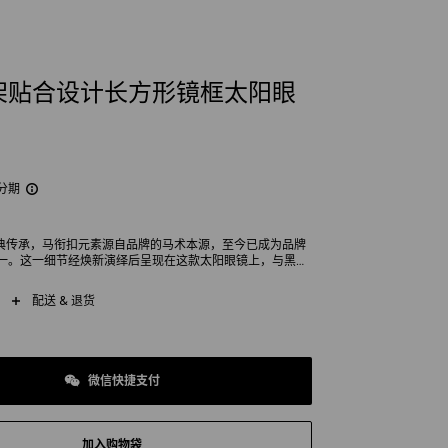
架贴合设计长方形镜框太阳眼
分期
的经典传承，马衔扣元素源自品牌的马术本源，至今已成为品牌
一。这一细节经焕新演绎后呈现在这款太阳眼镜上，与黑色
镜腿将70年代潮流风尚表露无疑。黑色镜脚和Gucci标识细
添魅力。
配送 & 退货
微信快捷支付
加入购物袋