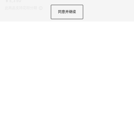
￥5,350
此商品支持花呗分期
同意并继续
从品牌创作总监自养爱宠的生动描绘到Gucci美学理念中生命力盎然的野生动
物世界，动物元素依然为品牌设计注入源源不断的灵感创意与摄人心魄的魅力
精髓。《古驰爱的进行曲》系列通过一系列全新的宠物配饰生动诠释这一设计
理念。这款大号宠物碗将黑色Herbarium印花巧妙融入Richard Ginori瓷质，
商品详情
可与家饰系列谐美搭配。
颜色
黑色和米色瓷质
2个选项
微信快捷支付
加入购物袋
有货，
预计24小时内发货，以实际发货时间为准
选择标准配送，免运费
；支持门店自提