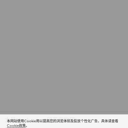
大号Herbarium印花宠物碗
本网站使用Cookie用以提高您的浏览体验及投放个性化广告，具体请查看
Cookie政策
。