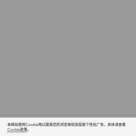
Gucci Savoy系列小号硬体珠宝盒
本网站使用Cookie用以提高您的浏览体验及投放个性化广告，具体请查看
Cookie政策
。
￥28,900