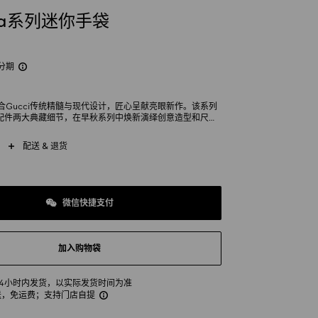
dia系列迷你手袋
分期
列融合Gucci传统精髓与现代设计，匠心呈献亮眼新作。该系列
配件两大典藏细节，在早秋系列中焕新演绎创意造型和尺寸
袋采用米色和乌木色GG Supreme帆布制成，金色调配件
配送 & 退货
微信快捷支付
加入购物袋
24小时内发货，以实际发货时间为准
送，免运费
；支持门店自提