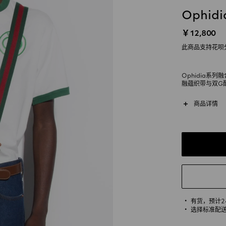
Ophi
￥12,800
此商品支持花呗
Ophidia系
融蕴织带与双G
设计。这款迷你手
更添亮眼点缀。
商品详情
有货，
预计
选择标准配