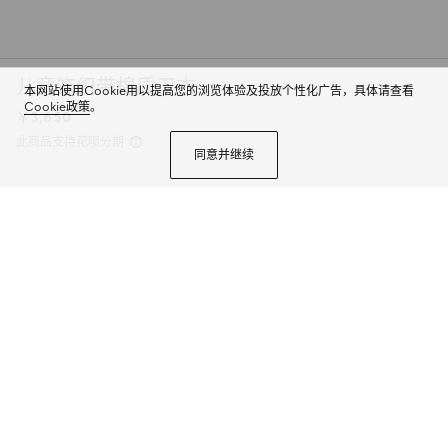
儿童饰织带棉质卫衣
本网站使用Cookie用以提高您的浏览体验及投放个性化广告，具体请查看
Cookie政策
。
￥3,650
此商品支持花呗分期
同意并继续
2025早春儿童系列单品以多变风格焕新演绎典藏条纹织带。成衣、鞋履和配饰
缀饰绿色和红色滚边，演绎适合每次探险的运动风尚。这款儿童连帽卫衣以毛
毡针织棉匠心打造，胸前缀饰织带和马衔扣细节，尽显别样风采。
商品详情
颜色
深蓝色
2个选项
尺码
选择合适的尺码