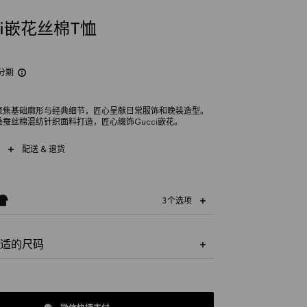
ci嵌花丝棉T恤
分期
列聚焦基础廓形与经典细节，匠心呈献日常服饰和晚装造型。
桑蚕丝棉混纺针织面料打造，匠心缀饰Gucci嵌花。
配送 & 退货
3个选项
适的尺码