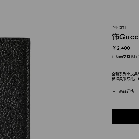
个性化定制
饰Guc
￥2,400
此商品支持花呗
全新系列小皮具
标识风采尽绽。
节，设有四个卡
商品详情