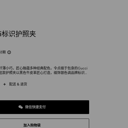
ci标识护照夹
分期
纤薄小巧，匠心融蕴多种经典配色，令点缀于包身的Gucci
这款护照夹以黑色牛皮革匠心打造，缀饰银色调品牌标识细
片隔层。
配送 & 退货
微信快捷支付
加入购物袋