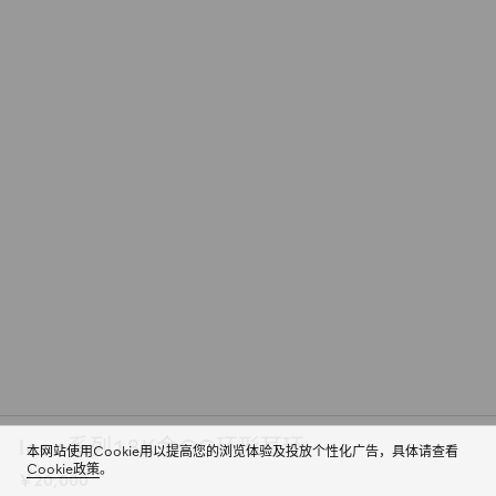
Icon系列18K金GG环形耳环
本网站使用Cookie用以提高您的浏览体验及投放个性化广告，具体请查看
Cookie政策
。
￥20,000