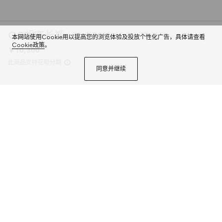
GG帆布长裤
本网站使用Cookie用以提高您的浏览体验及投放个性化广告，具体请查看
Cookie政策
。
￥10,300
此商品支持花呗分期
同意并继续
Gucci 2025早春系列焕新呈献多件基本款单品，助您从容迈入新季。这款长
裤以GG帆布匠心打造，搭配抽绳腰头。
商品详情
颜色
黑色
2个选项
尺码
选择合适的尺码